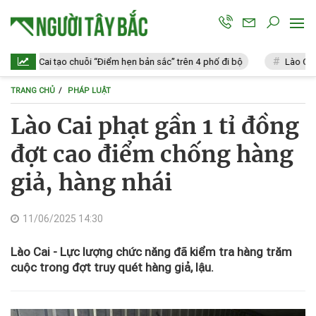
Lào Cai tạo chuỗi “Điểm hẹn bản sắc” trên 4 phố đi bộ
Lào Cai: Vi 
TRANG CHỦ
PHÁP LUẬT
Lào Cai phạt gần 1 tỉ đồng
đợt cao điểm chống hàng
giả, hàng nhái
11/06/2025 14:30
Lào Cai - Lực lượng chức năng đã kiểm tra hàng trăm
cuộc trong đợt truy quét hàng giả, lậu.