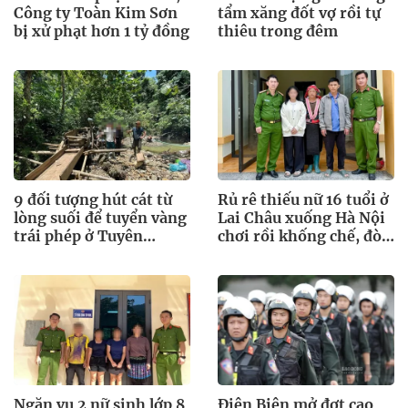
Công ty Toàn Kim Sơn
tẩm xăng đốt vợ rồi tự
bị xử phạt hơn 1 tỷ đồng
thiêu trong đêm
9 đối tượng hút cát từ
Rủ rê thiếu nữ 16 tuổi ở
lòng suối để tuyển vàng
Lai Châu xuống Hà Nội
trái phép ở Tuyên
chơi rồi khống chế, đòi
Quang
tiền chuộc
Ngăn vụ 2 nữ sinh lớp 8
Điện Biên mở đợt cao