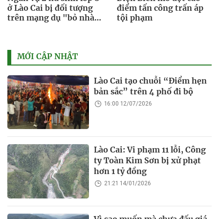
ở Lào Cai bị đối tượng
điểm tấn công trấn áp
trên mạng dụ "bỏ nhà
tội phạm
đi làm thuê"
MỚI CẬP NHẬT
Lào Cai tạo chuỗi “Điểm hẹn
bản sắc” trên 4 phố đi bộ
16:00 12/07/2026
Lào Cai: Vi phạm 11 lỗi, Công
ty Toàn Kim Sơn bị xử phạt
hơn 1 tỷ đồng
21:21 14/01/2026
Vì sao muốn mà chưa đấu giá