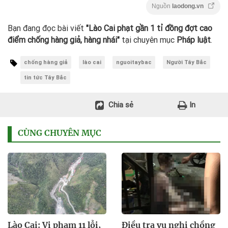
Nguồn
laodong.vn
Bạn đang đọc bài viết
"Lào Cai phạt gần 1 tỉ đồng đợt cao
điểm chống hàng giả, hàng nhái"
tại chuyên mục
Pháp luật
.
chống hàng giả
lào cai
nguoitaybac
Người Tây Bắc
tin tức Tây Bắc
Chia sẻ
In
CÙNG CHUYÊN MỤC
Lào Cai: Vi phạm 11 lỗi,
Điều tra vụ nghi chồng