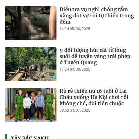
Điều tra vụ nghi chồng tẩm
xăng đốt vợ rồi tự thiêu trong
đêm
14:34 05/08/2025
9 đối tượng hút cát từ lòng
suối để tuyển vàng trái phép
ở Tuyên Quang
16:24 04/08/2025
Rủ rê thiếu nữ 16 tuổi ở Lai
Châu xuống Hà Nội chơi rồi
khống chế, đòi tiền chuộc
08:52 31/07/2025
TÂY BẮC XANH