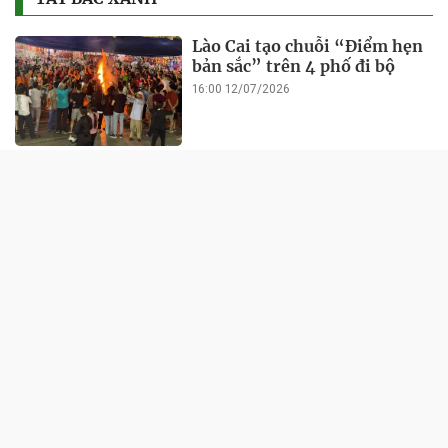
Lào Cai tạo chuỗi “Điểm hẹn
bản sắc” trên 4 phố đi bộ
16:00 12/07/2026
Lào Cai: Vi phạm 11 lỗi, Công
ty Toàn Kim Sơn bị xử phạt
hơn 1 tỷ đồng
21:21 14/01/2026
Khách Tây mặc váy người
Mông quay video ở Tuyên
Quang, Sở Du lịch nói gì?
14:48 06/08/2025
Tả Van vào top 6 bản làng