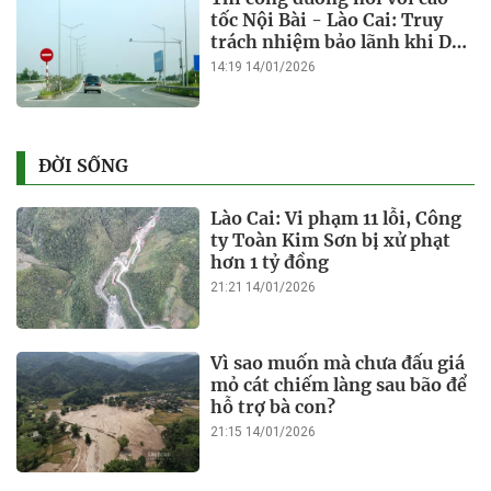
tốc Nội Bài - Lào Cai: Truy
trách nhiệm bảo lãnh khi Duy
Bảo chậm tiến độ?
14:19 14/01/2026
ĐỜI SỐNG
Lào Cai: Vi phạm 11 lỗi, Công
ty Toàn Kim Sơn bị xử phạt
hơn 1 tỷ đồng
21:21 14/01/2026
Vì sao muốn mà chưa đấu giá
mỏ cát chiếm làng sau bão để
hỗ trợ bà con?
21:15 14/01/2026