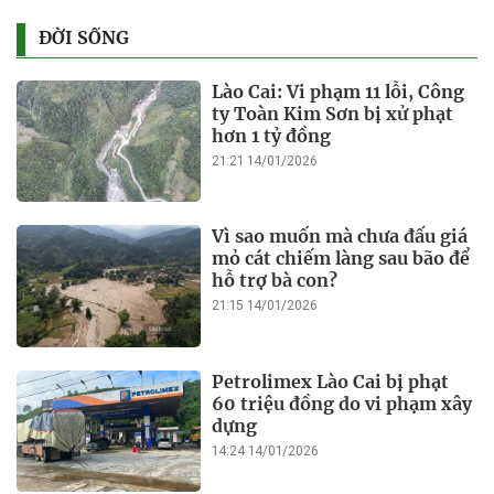
ĐỜI SỐNG
Lào Cai: Vi phạm 11 lỗi, Công
ty Toàn Kim Sơn bị xử phạt
hơn 1 tỷ đồng
21:21 14/01/2026
Vì sao muốn mà chưa đấu giá
mỏ cát chiếm làng sau bão để
hỗ trợ bà con?
21:15 14/01/2026
Petrolimex Lào Cai bị phạt
60 triệu đồng do vi phạm xây
dựng
14:24 14/01/2026