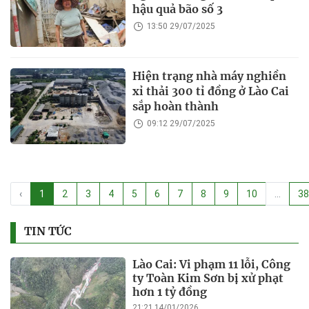
hậu quả bão số 3
13:50 29/07/2025
Hiện trạng nhà máy nghiền
xỉ thải 300 tỉ đồng ở Lào Cai
sắp hoàn thành
09:12 29/07/2025
‹
1
2
3
4
5
6
7
8
9
10
...
38
TIN TỨC
Lào Cai: Vi phạm 11 lỗi, Công
ty Toàn Kim Sơn bị xử phạt
hơn 1 tỷ đồng
21:21 14/01/2026