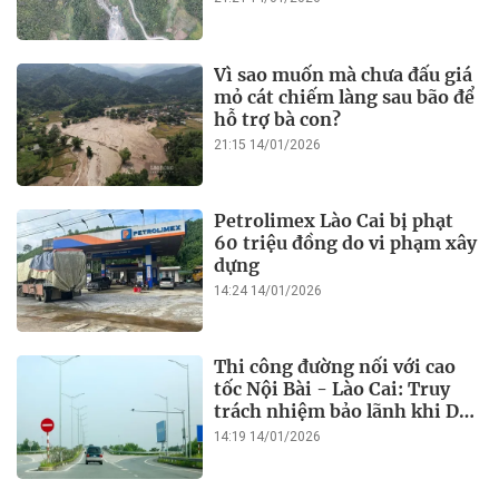
Vì sao muốn mà chưa đấu giá
mỏ cát chiếm làng sau bão để
hỗ trợ bà con?
21:15 14/01/2026
Petrolimex Lào Cai bị phạt
60 triệu đồng do vi phạm xây
dựng
14:24 14/01/2026
Thi công đường nối với cao
tốc Nội Bài - Lào Cai: Truy
trách nhiệm bảo lãnh khi Duy
Bảo chậm tiến độ?
14:19 14/01/2026