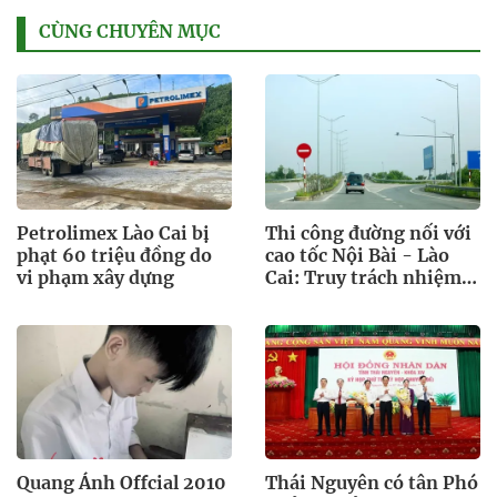
CÙNG CHUYÊN MỤC
Petrolimex Lào Cai bị
Thi công đường nối với
phạt 60 triệu đồng do
cao tốc Nội Bài - Lào
vi phạm xây dựng
Cai: Truy trách nhiệm
bảo lãnh khi Duy Bảo
chậm tiến độ?
Quang Ánh Offcial 2010
Thái Nguyên có tân Phó