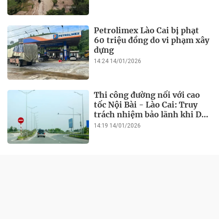
Petrolimex Lào Cai bị phạt
60 triệu đồng do vi phạm xây
dựng
14:24 14/01/2026
Thi công đường nối với cao
tốc Nội Bài - Lào Cai: Truy
trách nhiệm bảo lãnh khi Duy
Bảo chậm tiến độ?
14:19 14/01/2026
ĐỜI SỐNG
Lào Cai: Vi phạm 11 lỗi, Công
ty Toàn Kim Sơn bị xử phạt
hơn 1 tỷ đồng