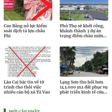
Cao Bằng nỗ lực kiểm
Phú Thọ sẽ khởi công,
soát dịch tả lợn châu
khánh thành 3 dự án
Phi
trọng điểm chào mừng
Quốc khánh 2.9
Lào Cai bác tin về tờ
Lạng Sơn thu hồi hơn
trình cho thôi việc
143.000 m2 đất phục vụ
nhiều cán bộ xã Tả Van
phát triển kinh tế cửa
khẩu
MỚI CẬP NHẬT