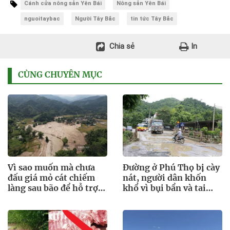
Cánh cửa nông sản Yên Bái
Nông sản Yên Bái
nguoitaybac
Người Tây Bắc
tin tức Tây Bắc
Chia sẻ
In
CÙNG CHUYÊN MỤC
Vì sao muốn mà chưa
Đường ở Phú Thọ bị cày
đấu giá mỏ cát chiếm
nát, người dân khốn
làng sau bão để hỗ trợ
khổ vì bụi bẩn và tai
bà con?
nạn rình rập