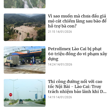
Vì sao muốn mà chưa đấu giá
mỏ cát chiếm làng sau bão để
hỗ trợ bà con?
21:15 14/01/2026
Petrolimex Lào Cai bị phạt
60 triệu đồng do vi phạm xây
dựng
14:24 14/01/2026
Thi công đường nối với cao
tốc Nội Bài - Lào Cai: Truy
trách nhiệm bảo lãnh khi Duy
Bảo chậm tiến độ?
14:19 14/01/2026