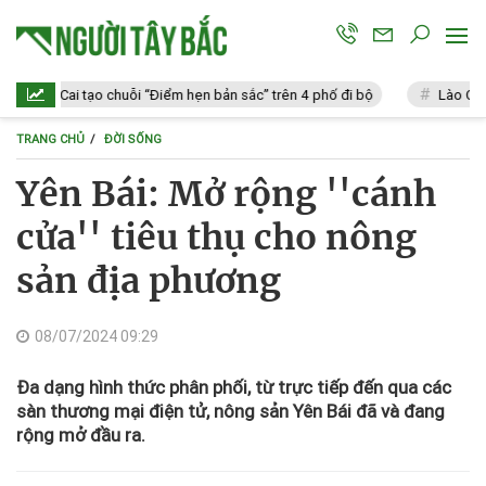
ào Cai tạo chuỗi “Điểm hẹn bản sắc” trên 4 phố đi bộ
Lào Cai: Vi p
TRANG CHỦ
ĐỜI SỐNG
Yên Bái: Mở rộng ''cánh
cửa'' tiêu thụ cho nông
sản địa phương
08/07/2024 09:29
Đa dạng hình thức phân phối, từ trực tiếp đến qua các
sàn thương mại điện tử, nông sản Yên Bái đã và đang
rộng mở đầu ra.