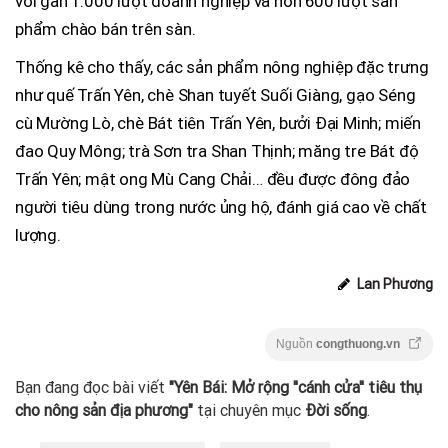
với gần 1.000 lượt doanh nghiệp và hơn 600 lượt sản
phẩm chào bán trên sàn.
Thống kê cho thấy, các sản phẩm nông nghiệp đặc trưng
như quế Trấn Yên, chè Shan tuyết Suối Giàng, gạo Séng
cù Mường Lò, chè Bát tiên Trấn Yên, bưởi Đại Minh; miến
đao Quy Mông; trà Sơn tra Shan Thịnh; măng tre Bát độ
Trấn Yên; mật ong Mù Cang Chải… đều được đông đảo
người tiêu dùng trong nước ủng hộ, đánh giá cao về chất
lượng.
Lan Phương
Nguồn
congthuong.vn
Bạn đang đọc bài viết
"Yên Bái: Mở rộng ''cánh cửa'' tiêu thụ
cho nông sản địa phương"
tại chuyên mục
Đời sống
.