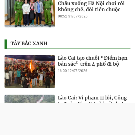
Châu xuống Hà Nội chơi rồi
khống chế, đòi tiền chuộc
08:52 31/07/2025
TÂY BẮC XANH
Lào Cai tạo chuỗi “Điểm hẹn
bản sắc” trên 4 phố đi bộ
16:00 12/07/2026
Lào Cai: Vi phạm 11 lỗi, Công
ty Toàn Kim Sơn bị xử phạt
hơn 1 tỷ đồng
21:21 14/01/2026