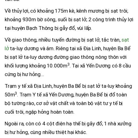
Về thủy lợi, có khoảng 175m kè, kênh mương bị sạt trôi;
khoảng 930m bờ sông, suối bị sạt lở; 2 công trình thủy lợi
tại huyện Bạch Thông bị gẫy đổ, vùi lấp.
Về giao thông, nhiều tuyến đường bị sạt lở, tắc tràn,
sạt
lở
ta-luy dương và âm. Riêng tại xã Địa Linh, huyện Ba Bể
bị sạt lở ta-luy dương đường giao thông nông thôn với
3
khối lượng khoảng 10.000m
. Tại xã Yến Dương có 8 cầu
cứng bị hư hỏng…
Trạm y tế xã Địa Linh, huyện Ba Bể bị sạt lở ta-luy khoảng
3
50m
. Trạm Y tế xã Yến Dương, huyện Ba Bể bị đổ toàn
bộ tường rào, cơ sở vật chất và toàn bộ vật tư y tế bị
cuối trôi, ngập hỏng hoàn toàn.
Ngoài ra, còn có 4 cột điện hạ thế bị gãy đổ; 1 nhà xưởng
bị hư hỏng, cùng nhiều thiệt hại khác.