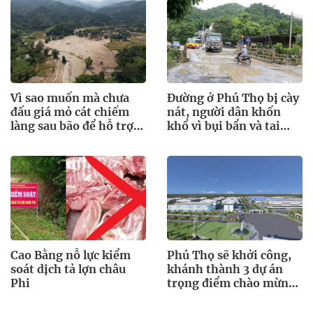
Vì sao muốn mà chưa
Đường ở Phú Thọ bị cày
đấu giá mỏ cát chiếm
nát, người dân khốn
làng sau bão để hỗ trợ
khổ vì bụi bẩn và tai
bà con?
nạn rình rập
Cao Bằng nỗ lực kiểm
Phú Thọ sẽ khởi công,
soát dịch tả lợn châu
khánh thành 3 dự án
Phi
trọng điểm chào mừng
Quốc khánh 2.9