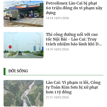
Petrolimex Lào Cai bị phạt
60 triệu đồng do vi phạm xây
dựng
14:24 14/01/2026
Thi công đường nối với cao
tốc Nội Bài - Lào Cai: Truy
trách nhiệm bảo lãnh khi Duy
Bảo chậm tiến độ?
14:19 14/01/2026
ĐỜI SỐNG
Lào Cai: Vi phạm 11 lỗi, Công
ty Toàn Kim Sơn bị xử phạt
hơn 1 tỷ đồng
21:21 14/01/2026