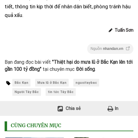
tiết, thông tin kịp thời để nhân dân biết, phòng tránh hậu
quả xấu.
Tuấn Sơn
Nguồn
nhandan.vn
Bạn đang đọc bài viết
"Thiệt hại do mưa lũ ở Bắc Kạn lên tới
gần 100 tỷ đồng"
tại chuyên mục
Đời sống
.
Bắc Kạn
Mưa lũ ở Bắc Kạn
nguoitaybac
Người Tây Bắc
tin tức Tây Bắc
Chia sẻ
In
CÙNG CHUYÊN MỤC