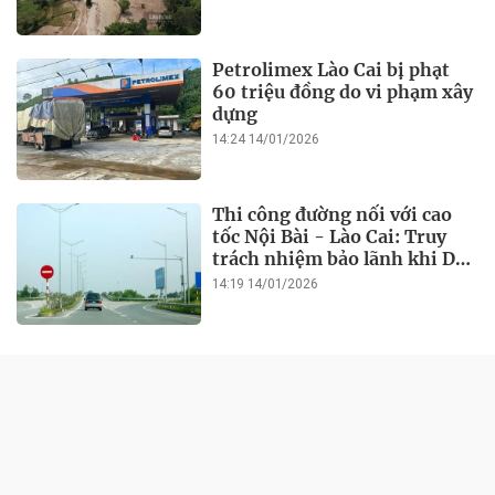
Petrolimex Lào Cai bị phạt
60 triệu đồng do vi phạm xây
dựng
14:24 14/01/2026
Thi công đường nối với cao
tốc Nội Bài - Lào Cai: Truy
trách nhiệm bảo lãnh khi Duy
Bảo chậm tiến độ?
14:19 14/01/2026
ĐỜI SỐNG
Lào Cai: Vi phạm 11 lỗi, Công
ty Toàn Kim Sơn bị xử phạt
hơn 1 tỷ đồng