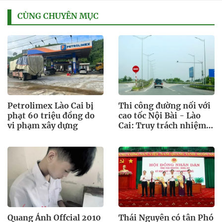
CÙNG CHUYÊN MỤC
Petrolimex Lào Cai bị
Thi công đường nối với
phạt 60 triệu đồng do
cao tốc Nội Bài - Lào
vi phạm xây dựng
Cai: Truy trách nhiệm
bảo lãnh khi Duy Bảo
chậm tiến độ?
Quang Ánh Offcial 2010
Thái Nguyên có tân Phó