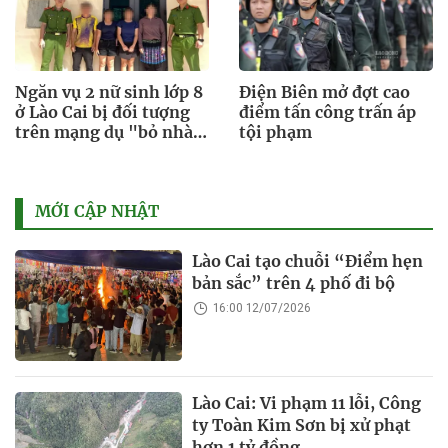
Ngăn vụ 2 nữ sinh lớp 8
Điện Biên mở đợt cao
ở Lào Cai bị đối tượng
điểm tấn công trấn áp
trên mạng dụ "bỏ nhà
tội phạm
đi làm thuê"
MỚI CẬP NHẬT
Lào Cai tạo chuỗi “Điểm hẹn
bản sắc” trên 4 phố đi bộ
16:00 12/07/2026
Lào Cai: Vi phạm 11 lỗi, Công
ty Toàn Kim Sơn bị xử phạt
hơn 1 tỷ đồng