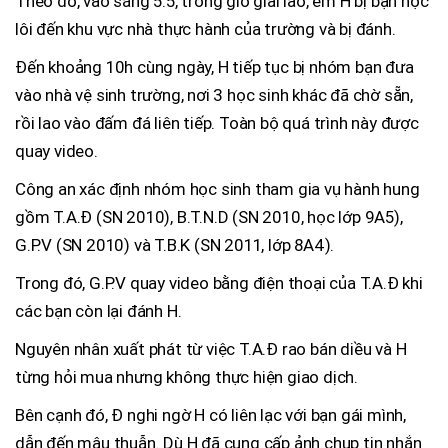
Theo đó, vào sáng 5.5, trong giờ giải lao, em H bị bạn học
lôi đến khu vực nhà thực hành của trường và bị đánh.
Đến khoảng 10h cùng ngày, H tiếp tục bị nhóm bạn đưa
vào nhà vệ sinh trường, nơi 3 học sinh khác đã chờ sẵn,
rồi lao vào đấm đá liên tiếp. Toàn bộ quá trình này được
quay video.
Công an xác định nhóm học sinh tham gia vụ hành hung
gồm T.A.Đ (SN 2010), B.T.N.D (SN 2010, học lớp 9A5),
G.P.V (SN 2010) và T.B.K (SN 2011, lớp 8A4).
Trong đó, G.P.V quay video bằng điện thoại của T.A.Đ khi
các bạn còn lại đánh H.
Nguyên nhân xuất phát từ việc T.A.Đ rao bán diều và H
từng hỏi mua nhưng không thực hiện giao dịch.
Bên cạnh đó, Đ nghi ngờ H có liên lạc với bạn gái mình,
dẫn đến mâu thuẫn. Dù H đã cung cấp ảnh chụp tin nhắn