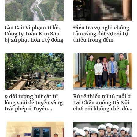
Lào Cai: Vi phạm 11 lỗi,
Điều tra vụ nghi chồng
Công ty Toàn Kim Sơn
tẩm xăng đốt vợ rồi tự
bị xử phạt hơn 1 tỷ đồng
thiêu trong đêm
9 đối tượng hút cát từ
Rủ rê thiếu nữ 16 tuổi ở
lòng suối để tuyển vàng
Lai Châu xuống Hà Nội
trái phép ở Tuyên
chơi rồi khống chế, đòi
Quang
tiền chuộc