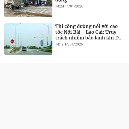
14:24 14/01/2026
Thi công đường nối với cao
tốc Nội Bài - Lào Cai: Truy
trách nhiệm bảo lãnh khi Duy
Bảo chậm tiến độ?
14:19 14/01/2026
ĐỜI SỐNG
Lào Cai: Vi phạm 11 lỗi, Công
ty Toàn Kim Sơn bị xử phạt
hơn 1 tỷ đồng
21:21 14/01/2026
Vì sao muốn mà chưa đấu giá
mỏ cát chiếm làng sau bão để