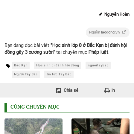
Nguyễn Hoàn
Nguồn
laodong.vn
Bạn đang đọc bài viết
"Học sinh lớp 8 ở Bắc Kạn bị đánh hội
đồng gãy 3 xương sườn"
tại chuyên mục
Pháp luật
.
Bắc Kạn
Học sinh bị đánh hội đồng
nguoitaybac
Người Tây Bắc
tin tức Tây Bắc
Chia sẻ
In
CÙNG CHUYÊN MỤC