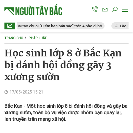
Lào Cai tạo chuỗi “Điểm hẹn bản sắc” trên 4 phố đi bộ
Lào Cai: Vi p
TRANG CHỦ
PHÁP LUẬT
Học sinh lớp 8 ở Bắc Kạn
bị đánh hội đồng gãy 3
xương sườn
17/05/2025 15:21
Bắc Kạn - Một học sinh lớp 8 bị đánh hội đồng và gãy ba
xương sườn, toàn bộ vụ việc được nhóm bạn quay lại,
lan truyền trên mạng xã hội.