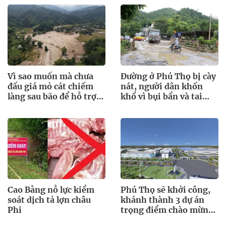
Vì sao muốn mà chưa
Đường ở Phú Thọ bị cày
đấu giá mỏ cát chiếm
nát, người dân khốn
làng sau bão để hỗ trợ
khổ vì bụi bẩn và tai
bà con?
nạn rình rập
Cao Bằng nỗ lực kiểm
Phú Thọ sẽ khởi công,
soát dịch tả lợn châu
khánh thành 3 dự án
Phi
trọng điểm chào mừng
Quốc khánh 2.9