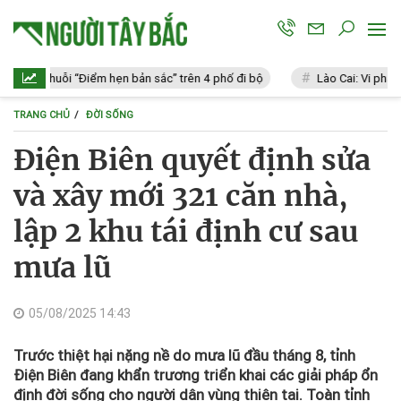
ạo chuỗi “Điểm hẹn bản sắc” trên 4 phố đi bộ
Lào Cai: Vi phạm 11 lỗ
TRANG CHỦ
ĐỜI SỐNG
Điện Biên quyết định sửa
và xây mới 321 căn nhà,
lập 2 khu tái định cư sau
mưa lũ
05/08/2025 14:43
Trước thiệt hại nặng nề do mưa lũ đầu tháng 8, tỉnh
Điện Biên đang khẩn trương triển khai các giải pháp ổn
định đời sống cho người dân vùng thiên tai. Toàn tỉnh