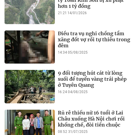
Thái Nguyên
14:13 06/08/2025
Xem thêm
TIN TỨC
Lào Cai: Vi phạm 11 lỗi, Công
ty Toàn Kim Sơn bị xử phạt
hơn 1 tỷ đồng
21:21 14/01/2026
Vì sao muốn mà chưa đấu giá
mỏ cát chiếm làng sau bão để
hỗ trợ bà con?
21:15 14/01/2026