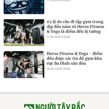
PHÁP LUẬT
Lào Cai: Vi phạm 11 lỗi, Công
ty Toàn Kim Sơn bị xử phạt
hơn 1 tỷ đồng
21:21 14/01/2026
Điều tra vụ nghi chồng tẩm
xăng đốt vợ rồi tự thiêu trong
đêm
14:34 05/08/2025
9 đối tượng hút cát từ lòng
suối để tuyển vàng trái phép
ở Tuyên Quang
16:24 04/08/2025