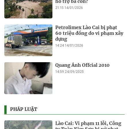
bông góp tiền ủng hộ đồng
bào vùng lũ
15:17 06/08/2025
Dự án cải tạo Trung tâm Hội
nghị lớn nhất Tuyên Quang
sắp về đích
15:12 06/08/2025
Khách Tây mặc váy người
Mông quay video ở Tuyên
Quang, Sở Du lịch nói gì?
14:48 06/08/2025
Xác định nguyên nhân taxi
công nghệ bị đuổi ở bến xe