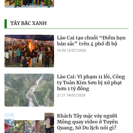
Petrolimex Lào Cai bị phạt
60 triệu đồng do vi phạm xây
dựng
14:24 14/01/2026
Thi công đường nối với cao
tốc Nội Bài - Lào Cai: Truy
trách nhiệm bảo lãnh khi Duy
Bảo chậm tiến độ?
14:19 14/01/2026
ĐỜI SỐNG
Lào Cai: Vi phạm 11 lỗi, Công
ty Toàn Kim Sơn bị xử phạt
hơn 1 tỷ đồng
21:21 14/01/2026