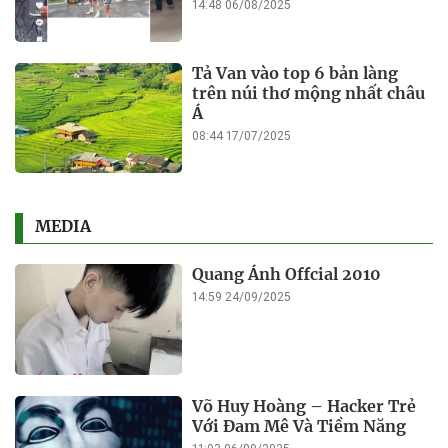
Vì sao muốn mà chưa đấu giá
mỏ cát chiếm làng sau bão để
hỗ trợ bà con?
21:15 14/01/2026
Petrolimex Lào Cai bị phạt
60 triệu đồng do vi phạm xây
dựng
14:24 14/01/2026
Quang Ánh Offcial 2010
14:59 24/09/2025