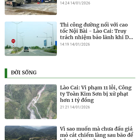
Cảnh báo nguy hiểm trên các
tuyến đường vào vùng lũ ở
Điện Biên
08:30 07/08/2025
Lộ trình xây dựng trường học
nội trú liên cấp cho 13 xã biên
giới ở Sơn La
08:26 07/08/2025
Đề xuất xem xét quy định
tăng khung biên chế cấp xã
sau sáp nhập
08:23 07/08/2025
Em bé Điện Biên bán gấu