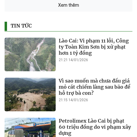
Phó Chủ tịch Lạng Sơn lý giải
nguyên nhân dự án sân vận
động 500 tỉ đồng chậm khởi
công
10:22 07/08/2025
Dừng hoạt động mua bán lợn
tại tất cả chợ gia súc ở Cao
Bằng
09:31 07/08/2025
Công an vào cuộc vụ nhiều
người dân ở Thái Nguyên bị
chiếm quyền tài khoản ngân
hàng
09:26 07/08/2025