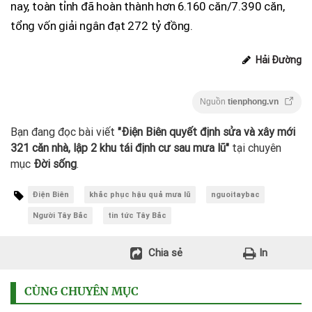
nay, toàn tỉnh đã hoàn thành hơn 6.160 căn/7.390 căn,
tổng vốn giải ngân đạt 272 tỷ đồng.
Hải Đường
Nguồn
tienphong.vn
Bạn đang đọc bài viết
"Điện Biên quyết định sửa và xây mới
321 căn nhà, lập 2 khu tái định cư sau mưa lũ"
tại chuyên
mục
Đời sống
.
Điện Biên
khắc phục hậu quả mưa lũ
nguoitaybac
Người Tây Bắc
tin tức Tây Bắc
Chia sẻ
In
CÙNG CHUYÊN MỤC