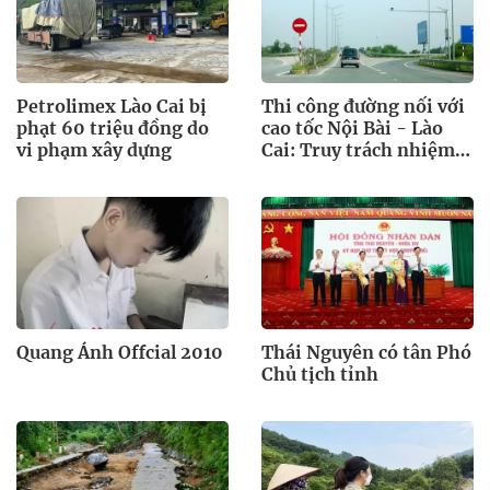
Petrolimex Lào Cai bị
Thi công đường nối với
phạt 60 triệu đồng do
cao tốc Nội Bài - Lào
vi phạm xây dựng
Cai: Truy trách nhiệm
bảo lãnh khi Duy Bảo
chậm tiến độ?
Quang Ánh Offcial 2010
Thái Nguyên có tân Phó
Chủ tịch tỉnh