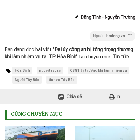
Đặng Tình - Nguyễn Trường
Nguồn
laodong.vn
Bạn đang đọc bài viết
"Đại úy công an bị tông trọng thương
khi làm nhiệm vụ tại TP Hòa Bình"
tại chuyên mục
Tin tức
.
Hòa Bình
nguoitaybac
CSGT bị thương khi làm nhiệm vụ
Người Tây Bắc
tin tức Tây Bắc
Chia sẻ
In
CÙNG CHUYÊN MỤC