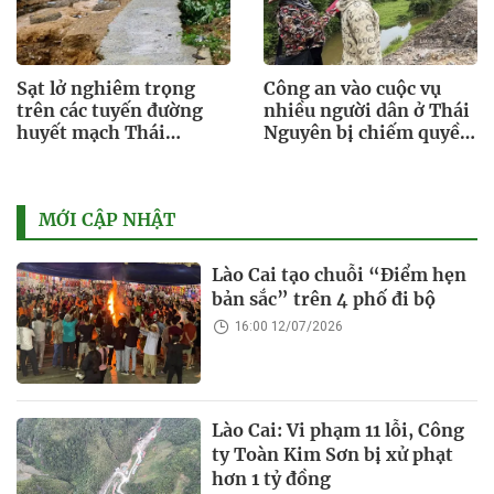
Sạt lở nghiêm trọng
Công an vào cuộc vụ
trên các tuyến đường
nhiều người dân ở Thái
huyết mạch Thái
Nguyên bị chiếm quyền
Nguyên
tài khoản ngân hàng
MỚI CẬP NHẬT
Lào Cai tạo chuỗi “Điểm hẹn
bản sắc” trên 4 phố đi bộ
16:00 12/07/2026
Lào Cai: Vi phạm 11 lỗi, Công
ty Toàn Kim Sơn bị xử phạt
hơn 1 tỷ đồng