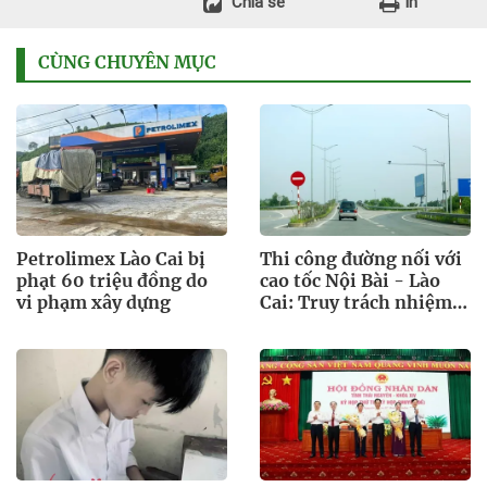
Chia sẻ
In
CÙNG CHUYÊN MỤC
Petrolimex Lào Cai bị
Thi công đường nối với
phạt 60 triệu đồng do
cao tốc Nội Bài - Lào
vi phạm xây dựng
Cai: Truy trách nhiệm
bảo lãnh khi Duy Bảo
chậm tiến độ?