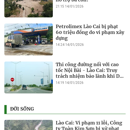
21:15 14/01/2026
Petrolimex Lào Cai bị phạt
60 triệu đồng do vi phạm xây
dựng
14:24 14/01/2026
Thi công đường nối với cao
tốc Nội Bài - Lào Cai: Truy
trách nhiệm bảo lãnh khi Duy
Bảo chậm tiến độ?
14:19 14/01/2026
ĐỜI SỐNG
Lào Cai: Vi phạm 11 lỗi, Công
ty Toàn Kim Sơn bị xử phạt