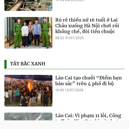
16:24 04/08/2025
Rủ rê thiếu nữ 16 tuổi ở Lai
Châu xuống Hà Nội chơi rồi
khống chế, đòi tiền chuộc
08:52 31/07/2025
TÂY BẮC XANH
Lào Cai tạo chuỗi “Điểm hẹn
bản sắc” trên 4 phố đi bộ
16:00 12/07/2026
Lào Cai: Vi phạm 11 lỗi, Công
ty Toàn Kim Sơn bị xử phạt
hơn 1 tỷ đồng