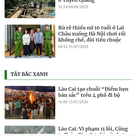
16:24 04/08/2025
Rủ rê thiếu nữ 16 tuổi ở Lai
Châu xuống Hà Nội chơi rồi
khống chế, đòi tiền chuộc
08:52 31/07/2025
TÂY BẮC XANH
Lào Cai tạo chuỗi “Điểm hẹn
bản sắc” trên 4 phố đi bộ
16:00 12/07/2026
Lào Cai: Vi phạm 11 lỗi, Công
ty Toàn Kim Sơn bị xử phạt