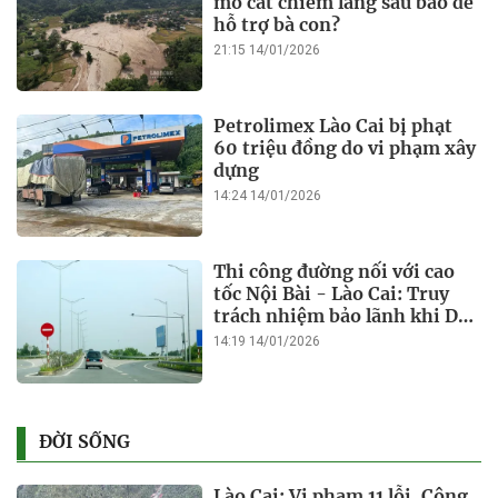
mỏ cát chiếm làng sau bão để
hỗ trợ bà con?
21:15 14/01/2026
Petrolimex Lào Cai bị phạt
60 triệu đồng do vi phạm xây
dựng
14:24 14/01/2026
Thi công đường nối với cao
tốc Nội Bài - Lào Cai: Truy
trách nhiệm bảo lãnh khi Duy
Bảo chậm tiến độ?
14:19 14/01/2026
ĐỜI SỐNG
Lào Cai: Vi phạm 11 lỗi, Công