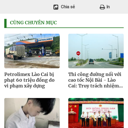
Chia sẻ
In
CÙNG CHUYÊN MỤC
Petrolimex Lào Cai bị
Thi công đường nối với
phạt 60 triệu đồng do
cao tốc Nội Bài - Lào
vi phạm xây dựng
Cai: Truy trách nhiệm
bảo lãnh khi Duy Bảo
chậm tiến độ?