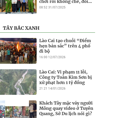
chơi rồi khống chế, đòi
tiền chuộc
08:52 31/07/2025
TÂY BẮC XANH
Lào Cai tạo chuỗi “Điểm
hẹn bản sắc” trên 4 phố
đi bộ
16:00 12/07/2026
Lào Cai: Vi phạm 11 lỗi,
Công ty Toàn Kim Sơn bị
xử phạt hơn 1 tỷ đồng
21:21 14/01/2026
Khách Tây mặc váy người
Mông quay video ở Tuyên
Quang, Sở Du lịch nói gì?