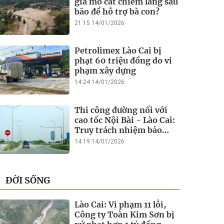
giá mỏ cát chiếm làng sau
bão để hỗ trợ bà con?
21:15 14/01/2026
Petrolimex Lào Cai bị
phạt 60 triệu đồng do vi
phạm xây dựng
14:24 14/01/2026
Thi công đường nối với
cao tốc Nội Bài - Lào Cai:
Truy trách nhiệm bảo
lãnh khi Duy Bảo chậm
14:19 14/01/2026
tiến độ?
ĐỜI SỐNG
Lào Cai: Vi phạm 11 lỗi,
Công ty Toàn Kim Sơn bị