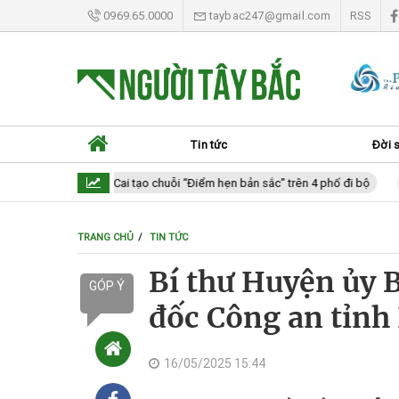
0969.65.0000
taybac247@gmail.com
RSS
Tin tức
Đời 
Lào Cai tạo chuỗi “Điểm hẹn bản sắc” trên 4 phố đi bộ
Là
TRANG CHỦ
TIN TỨC
Bí thư Huyện ủy 
GÓP Ý
đốc Công an tỉnh
16/05/2025 15:44