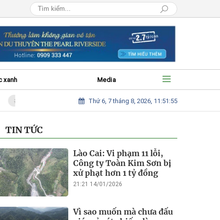
c xanh
Media
Thứ 6, 7 tháng 8, 2026, 11:51:57
Vì sao muốn mà chưa đấu giá mỏ cát chiếm làng sau bão để hỗ trợ bà con?
TIN TỨC
Lào Cai: Vi phạm 11 lỗi,
Công ty Toàn Kim Sơn bị
xử phạt hơn 1 tỷ đồng
21:21 14/01/2026
Vì sao muốn mà chưa đấu