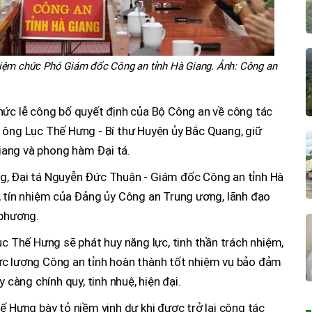
hiệm chức Phó Giám đốc Công an tỉnh Hà Giang. Ảnh: Công an
hức lễ công bố quyết định của Bộ Công an về công tác
 ông Lục Thế Hưng - Bí thư Huyện ủy Bắc Quang, giữ
ang và phong hàm Đại tá.
g, Đại tá Nguyễn Đức Thuận - Giám đốc Công an tỉnh Hà
, tín nhiệm của Đảng ủy Công an Trung ương, lãnh đạo
 phương.
ục Thế Hưng sẽ phát huy năng lực, tinh thần trách nhiệm,
ực lượng Công an tỉnh hoàn thành tốt nhiệm vụ bảo đảm
 càng chính quy, tinh nhuệ, hiện đại.
ế Hưng bày tỏ niềm vinh dự khi được trở lại công tác