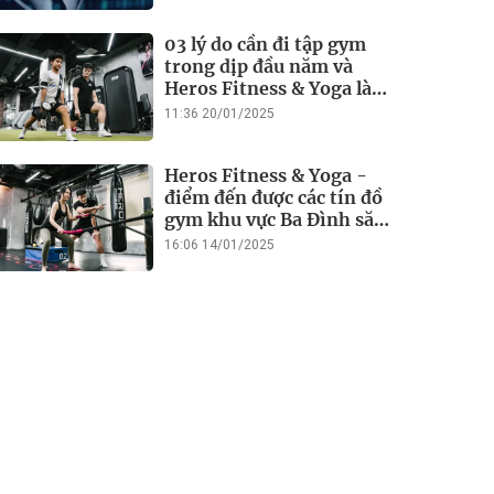
03 lý do cần đi tập gym
trong dịp đầu năm và
Heros Fitness & Yoga là
điểm đến lý tưởng
11:36 20/01/2025
Heros Fitness & Yoga -
điểm đến được các tín đồ
gym khu vực Ba Đình săn
đón
16:06 14/01/2025