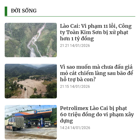
ĐỜI SỐNG
Lào Cai: Vi phạm 11 lỗi, Công
ty Toàn Kim Sơn bị xử phạt
hơn 1 tỷ đồng
21:21 14/01/2026
Vì sao muốn mà chưa đấu giá
mỏ cát chiếm làng sau bão để
hỗ trợ bà con?
21:15 14/01/2026
Petrolimex Lào Cai bị phạt
60 triệu đồng do vi phạm xây
dựng
14:24 14/01/2026