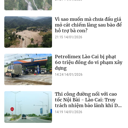
Vì sao muốn mà chưa đấu giá
mỏ cát chiếm làng sau bão để
hỗ trợ bà con?
21:15 14/01/2026
Petrolimex Lào Cai bị phạt
60 triệu đồng do vi phạm xây
dựng
14:24 14/01/2026
Thi công đường nối với cao
tốc Nội Bài - Lào Cai: Truy
trách nhiệm bảo lãnh khi Duy
Bảo chậm tiến độ?
14:19 14/01/2026