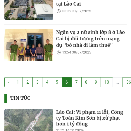
tại Lào Cai
08:39 31/07/2025
Ngăn vụ 2 nữ sinh lớp 8 ở Lào
Cai bị đối tượng trên mạng
dụ "bỏ nhà đi làm thuê"
13:54 30/07/2025
‹
1
2
3
4
5
6
7
8
9
10
...
3
TIN TỨC
Lào Cai: Vi phạm 11 lỗi, Công
ty Toàn Kim Sơn bị xử phạt
hơn 1 tỷ đồng
21:21 14/01/2026