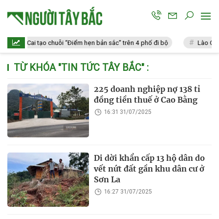
Lào Cai tạo chuỗi “Điểm hẹn bản sắc” trên 4 phố đi bộ
Lào Cai: V
TỪ KHÓA "
TIN TỨC TÂY BẮC
" :
225 doanh nghiệp nợ 138 tỉ
đồng tiền thuế ở Cao Bằng
16:31 31/07/2025
Di dời khẩn cấp 13 hộ dân do
vết nứt đất gần khu dân cư ở
Sơn La
16:27 31/07/2025