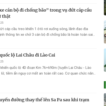
xe cán bộ đi chống bão" trong vụ đứt cáp cầu
ự thật
025
đứt cáp cầu treo khiến 1 ôtô rơi xuống sông, lãnh đạo địa
nh thông tin xe chở 3 cán bộ đi chống bão là hoàn toàn sai
uốc lộ Lai Châu đi Lào Cai
025
 khiến quốc lộ 4D đoạn Km 76+690m (tuyến Lai Châu - Lào
ạt lở, tiềm ẩn nguy cơ mất an toàn rất cao. Cơ quan chức năng
o cấm đường theo khung giờ, khuyến cáo người dân, phương
hấp hành chỉ dẫn.
uyến đường thay thế lên Sa Pa sau khi trạm