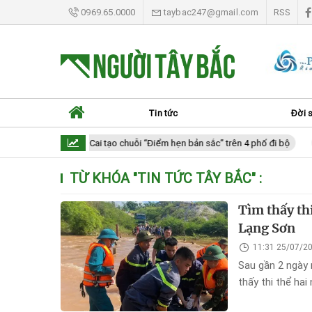
0969.65.0000
taybac247@gmail.com
RSS
Tin tức
Đời 
Lào Cai tạo chuỗi “Điểm hẹn bản sắc” trên 4 phố đi bộ
TỪ KHÓA "
TIN TỨC TÂY BẮC
" :
Tìm thấy th
Lạng Sơn
11:31 25/07/2
Sau gần 2 ngày 
thấy thi thể ha