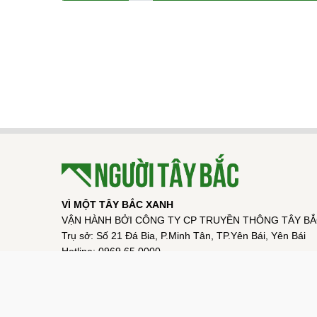
VÌ MỘT TÂY BẮC XANH
VẬN HÀNH BỞI CÔNG TY CP TRUYỀN THÔNG TÂY B
Trụ sở: Số 21 Đá Bia, P.Minh Tân, TP.Yên Bái, Yên Bái
Hotline: 0969.65.0000
Email: taybac247@gmail.com
Chịu trách nhiệm nội dung: Lê Thị Thảo Anh
Giấy phép số 03/GP-STTTT do Sở Thông tin và Truyền t