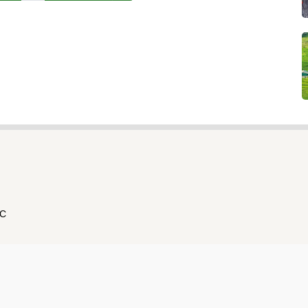
ẮC
hông Yên Bái cấp ngày 7/4/2022