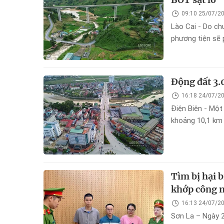
09:10 25/07/2
Lào Cai - Do ch
phương tiện sẽ 
Động đất 3.
16:18 24/07/2
Điện Biên - Một 
khoảng 10,1 km 
Tìm bị hại b
khớp công n
16:13 24/07/2
Sơn La – Ngày 2