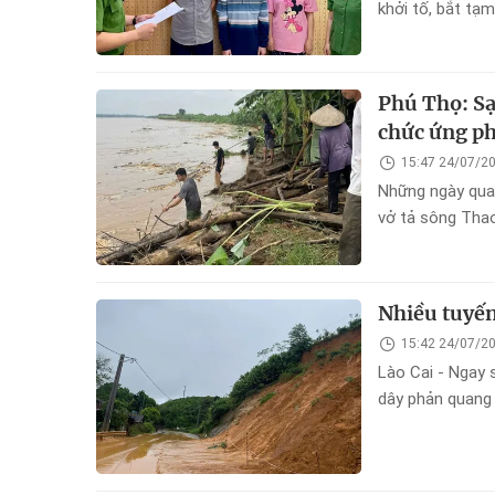
khởi tố, bắt tạ
sản”.
Phú Thọ: Sạ
chức ứng p
15:47 24/07/2
Những ngày qua,
vở tả sông Thao
diễn biến phức 
hưởng đến hệ th
Nhiều tuyến 
15:42 24/07/2
Lào Cai - Ngay 
dây phản quang 