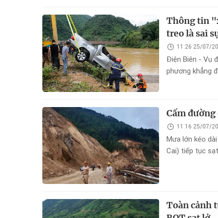
Thông tin "
treo là sai s
11:26 25/07/2
Điện Biên - Vụ 
phương khẳng đị
sự thật.
Cấm đường q
11:16 25/07/2
Mưa lớn kéo dài
Cai) tiếp tục s
đã ra thông bá
tiện tuyệt đối c
Toàn cảnh t
BOT sạt lở