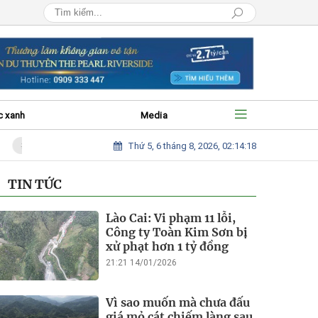
c xanh
Media
Thứ 5, 6 tháng 8, 2026, 02:14:19
Vì sao muốn mà chưa đấu giá mỏ cát chiếm làng sau bão để hỗ trợ bà co
TIN TỨC
Lào Cai: Vi phạm 11 lỗi,
Công ty Toàn Kim Sơn bị
xử phạt hơn 1 tỷ đồng
21:21 14/01/2026
Vì sao muốn mà chưa đấu
giá mỏ cát chiếm làng sau