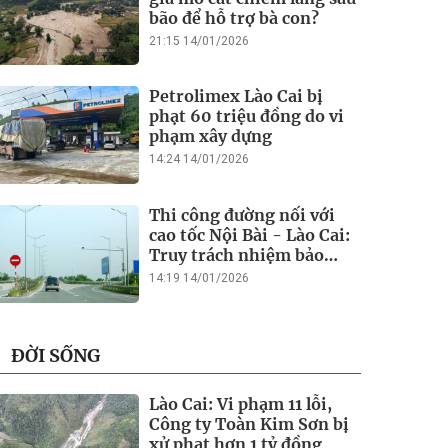
bão để hỗ trợ bà con?
21:15 14/01/2026
Petrolimex Lào Cai bị
phạt 60 triệu đồng do vi
phạm xây dựng
14:24 14/01/2026
Thi công đường nối với
cao tốc Nội Bài - Lào Cai:
Truy trách nhiệm bảo
lãnh khi Duy Bảo chậm
14:19 14/01/2026
tiến độ?
ĐỜI SỐNG
Lào Cai: Vi phạm 11 lỗi,
Công ty Toàn Kim Sơn bị
xử phạt hơn 1 tỷ đồng