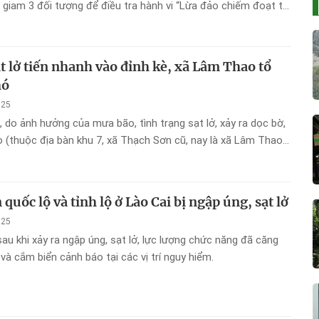
m giam 3 đối tượng để điều tra hành vi “Lừa đảo chiếm đoạt tài
t lở tiến nhanh vào đỉnh kè, xã Lâm Thao tổ
hó
025
 do ảnh hưởng của mưa bão, tình trạng sạt lở, xảy ra dọc bờ,
 (thuộc địa bàn khu 7, xã Thạch Sơn cũ, nay là xã Lâm Thao)
tạp gây thiệt hại về đất đai, hoa màu và tiềm ẩn nguy cơ ảnh
ống đê kè cũng như đời sống nhân dân trong khu vực.
quốc lộ và tỉnh lộ ở Lào Cai bị ngập úng, sạt lở
025
sau khi xảy ra ngập úng, sạt lở, lực lượng chức năng đã căng
và cắm biển cảnh báo tại các vị trí nguy hiểm.