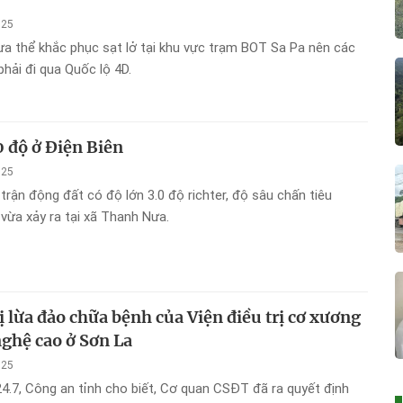
025
ưa thể khắc phục sạt lở tại khu vực trạm BOT Sa Pa nên các
phải đi qua Quốc lộ 4D.
0 độ ở Điện Biên
025
trận động đất có độ lớn 3.0 độ richter, độ sâu chấn tiêu
vừa xảy ra tại xã Thanh Nưa.
ị lừa đảo chữa bệnh của Viện điều trị cơ xương
ghệ cao ở Sơn La
025
4.7, Công an tỉnh cho biết, Cơ quan CSĐT đã ra quyết định