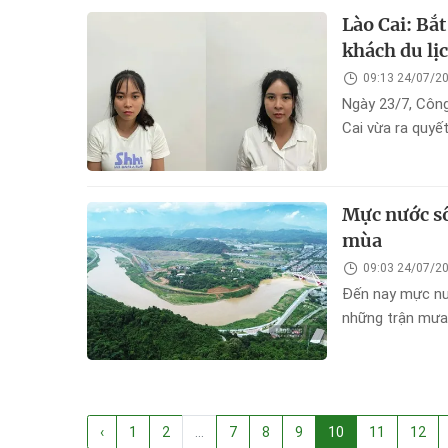
Lào Cai: Bắt
khách du lị
09:13 24/07/2
Ngày 23/7, Công
Cai vừa ra quyết
Quách Thị Thu H
lịch.
Mực nước sô
mùa
09:03 24/07/2
Đến nay mực nư
những trận mưa 
‹
1
2
...
7
8
9
10
11
12