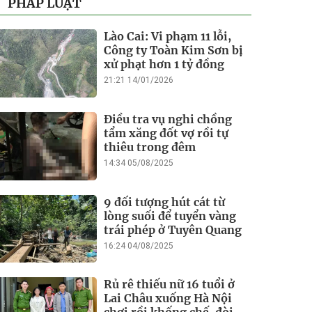
PHÁP LUẬT
Lào Cai: Vi phạm 11 lỗi,
Công ty Toàn Kim Sơn bị
xử phạt hơn 1 tỷ đồng
21:21 14/01/2026
Điều tra vụ nghi chồng
tẩm xăng đốt vợ rồi tự
thiêu trong đêm
14:34 05/08/2025
9 đối tượng hút cát từ
lòng suối để tuyển vàng
trái phép ở Tuyên Quang
16:24 04/08/2025
Rủ rê thiếu nữ 16 tuổi ở
Lai Châu xuống Hà Nội