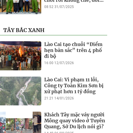
chơi rồi khống chế, đòi
tiền chuộc
08:52 31/07/2025
TÂY BẮC XANH
Lào Cai tạo chuỗi “Điểm
hẹn bản sắc” trên 4 phố
đi bộ
16:00 12/07/2026
Lào Cai: Vi phạm 11 lỗi,
Công ty Toàn Kim Sơn bị
xử phạt hơn 1 tỷ đồng
21:21 14/01/2026
Khách Tây mặc váy người
Mông quay video ở Tuyên
Quang, Sở Du lịch nói gì?