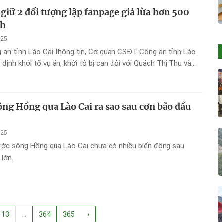
 giữ 2 đối tượng lập fanpage giả lừa hơn 500
ch
025
 an tỉnh Lào Cai thông tin, Cơ quan CSĐT Công an tỉnh Lào
 định khởi tố vụ án, khởi tố bị can đối với Quách Thị Thu và
ằng về tội Lừa đảo chiếm đoạt tài sản của hơn 500 khách du
ng Hồng qua Lào Cai ra sao sau cơn bão đầu
025
ớc sông Hồng qua Lào Cai chưa có nhiều biến động sau
lớn.
13
...
364
365
›