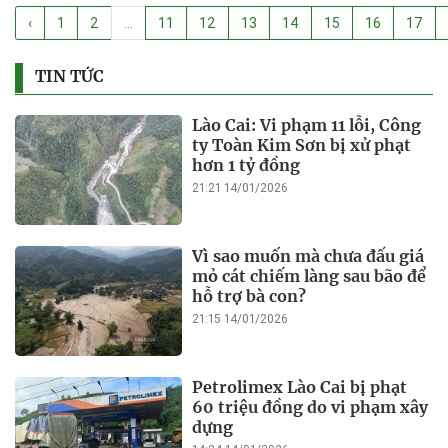
‹
1
2
...
11
12
13
14
15
16
17
TIN TỨC
Lào Cai: Vi phạm 11 lỗi, Công
ty Toàn Kim Sơn bị xử phạt
hơn 1 tỷ đồng
21:21 14/01/2026
Vì sao muốn mà chưa đấu giá
mỏ cát chiếm làng sau bão để
hỗ trợ bà con?
21:15 14/01/2026
Petrolimex Lào Cai bị phạt
60 triệu đồng do vi phạm xây
dựng