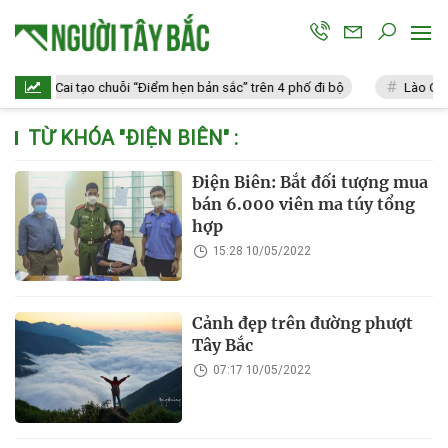
Lào Cai tạo chuỗi “Điểm hẹn bản sắc” trên 4 phố đi bộ
Lào Cai: 
TỪ KHÓA "
ĐIỆN BIÊN
" :
Điện Biên: Bắt đối tượng mua
bán 6.000 viên ma túy tổng
hợp
15:28 10/05/2022
Cảnh đẹp trên đường phượt
Tây Bắc
07:17 10/05/2022