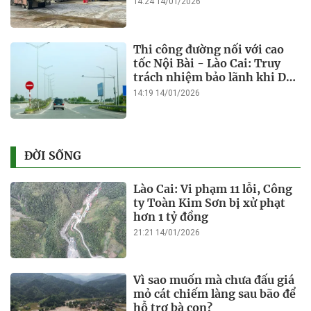
14:24 14/01/2026
Thi công đường nối với cao
tốc Nội Bài - Lào Cai: Truy
trách nhiệm bảo lãnh khi Duy
Bảo chậm tiến độ?
14:19 14/01/2026
ĐỜI SỐNG
Lào Cai: Vi phạm 11 lỗi, Công
ty Toàn Kim Sơn bị xử phạt
hơn 1 tỷ đồng
21:21 14/01/2026
Vì sao muốn mà chưa đấu giá
mỏ cát chiếm làng sau bão để
hỗ trợ bà con?