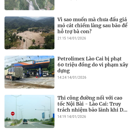
Vì sao muốn mà chưa đấu giá
mỏ cát chiếm làng sau bão để
hỗ trợ bà con?
21:15 14/01/2026
Petrolimex Lào Cai bị phạt
60 triệu đồng do vi phạm xây
dựng
14:24 14/01/2026
Thi công đường nối với cao
tốc Nội Bài - Lào Cai: Truy
trách nhiệm bảo lãnh khi Duy
Bảo chậm tiến độ?
14:19 14/01/2026