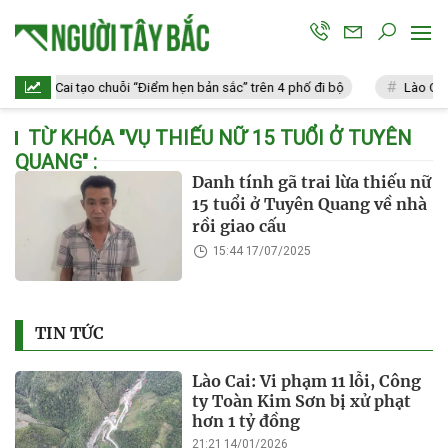
Lào Cai tạo chuỗi “Điểm hẹn bản sắc” trên 4 phố đi bộ
Lào Cai: 
TỪ KHÓA "
VỤ THIẾU NỮ 15 TUỔI Ở TUYÊN
QUANG
" :
Danh tính gã trai lừa thiếu nữ
15 tuổi ở Tuyên Quang về nhà
rồi giao cấu
15:44 17/07/2025
TIN TỨC
Lào Cai: Vi phạm 11 lỗi, Công
ty Toàn Kim Sơn bị xử phạt
hơn 1 tỷ đồng
21:21 14/01/2026