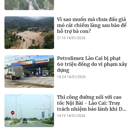
Vì sao muốn mà chưa đấu giá
mỏ cát chiếm làng sau bão để
hỗ trợ bà con?
21:15 14/01/2026
Petrolimex Lào Cai bị phạt
60 triệu đồng do vi phạm xây
dựng
14:24 14/01/2026
Thi công đường nối với cao
tốc Nội Bài - Lào Cai: Truy
trách nhiệm bảo lãnh khi Duy
Bảo chậm tiến độ?
14:19 14/01/2026