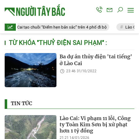
Lào Cai tạo chuỗi “Điểm hẹn bản sắc” trên 4 phố đi bộ
Lào Cai: 
TỪ KHÓA "
THUỶ ĐIỆN SAI PHẠM
" :
Ba dự án thủy điện 'tai tiếng'
ở Lào Cai
23:46 31/10/2022
TIN TỨC
Lào Cai: Vi phạm 11 lỗi, Công
ty Toàn Kim Sơn bị xử phạt
hơn 1 tỷ đồng
21:21 14/01/2026