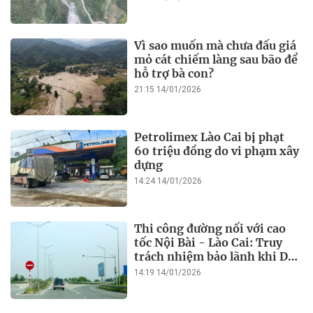
Vì sao muốn mà chưa đấu giá
mỏ cát chiếm làng sau bão để
hỗ trợ bà con?
21:15 14/01/2026
Petrolimex Lào Cai bị phạt
60 triệu đồng do vi phạm xây
dựng
14:24 14/01/2026
Thi công đường nối với cao
tốc Nội Bài - Lào Cai: Truy
trách nhiệm bảo lãnh khi Duy
Bảo chậm tiến độ?
14:19 14/01/2026