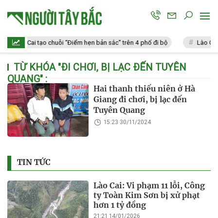
Lào Cai tạo chuỗi “Điểm hẹn bản sắc” trên 4 phố đi bộ
Lào Cai: 
TỪ KHÓA "
ĐI CHƠI, BỊ LẠC ĐẾN TUYÊN
QUANG
" :
Hai thanh thiếu niên ở Hà
Giang đi chơi, bị lạc đến
Tuyên Quang
15:23 30/11/2024
TIN TỨC
Lào Cai: Vi phạm 11 lỗi, Công
ty Toàn Kim Sơn bị xử phạt
hơn 1 tỷ đồng
21:21 14/01/2026