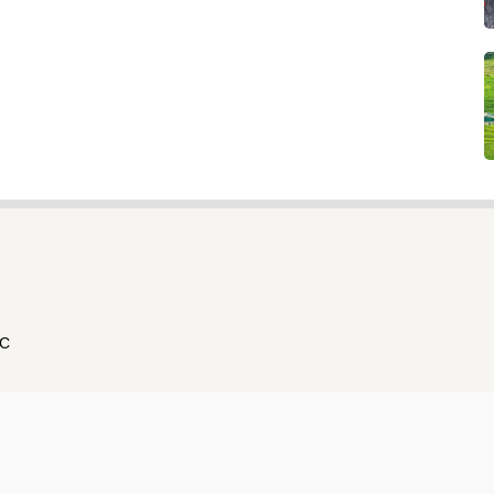
ẮC
hông Yên Bái cấp ngày 7/4/2022