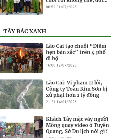
chơi rồi khống chế, đòi
tiền chuộc
08:52 31/07/2025
TÂY BẮC XANH
Lào Cai tạo chuỗi “Điểm
hẹn bản sắc” trên 4 phố
đi bộ
16:00 12/07/2026
Lào Cai: Vi phạm 11 lỗi,
Công ty Toàn Kim Sơn bị
xử phạt hơn 1 tỷ đồng
21:21 14/01/2026
Khách Tây mặc váy người
Mông quay video ở Tuyên
Quang, Sở Du lịch nói gì?