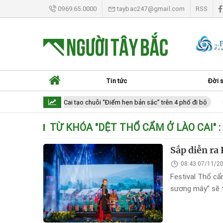
0969.65.0000
taybac247@gmail.com
RSS
Tin tức
Đời 
Lào Cai tạo chuỗi “Điểm hẹn bản sắc” trên 4 phố đi bộ
TỪ KHÓA "
DỆT THỔ CẨM Ở LÀO CAI
" :
Sắp diễn ra
08:43 07/11/2
Festival Thổ cẩ
sương mây” sẽ 
lũ.