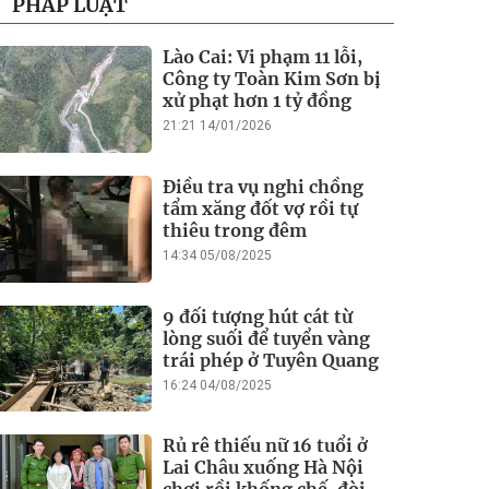
PHÁP LUẬT
Lào Cai: Vi phạm 11 lỗi,
Công ty Toàn Kim Sơn bị
xử phạt hơn 1 tỷ đồng
21:21 14/01/2026
Điều tra vụ nghi chồng
tẩm xăng đốt vợ rồi tự
thiêu trong đêm
14:34 05/08/2025
9 đối tượng hút cát từ
lòng suối để tuyển vàng
trái phép ở Tuyên Quang
16:24 04/08/2025
Rủ rê thiếu nữ 16 tuổi ở
Lai Châu xuống Hà Nội