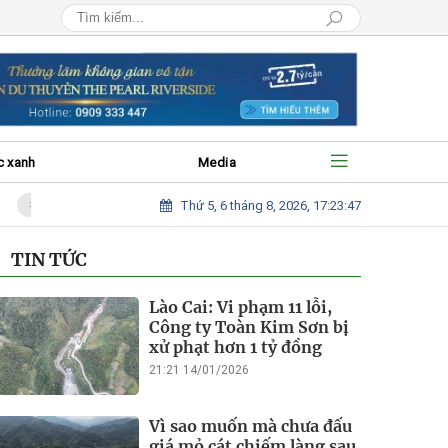
c xanh
Media
Thứ 5, 6 tháng 8, 2026, 17:23:48
Vì sao muốn mà chưa đấu giá mỏ cát chiếm làng sau bão để hỗ trợ bà c
TIN TỨC
Lào Cai: Vi phạm 11 lỗi,
Công ty Toàn Kim Sơn bị
xử phạt hơn 1 tỷ đồng
21:21 14/01/2026
Vì sao muốn mà chưa đấu
giá mỏ cát chiếm làng sau