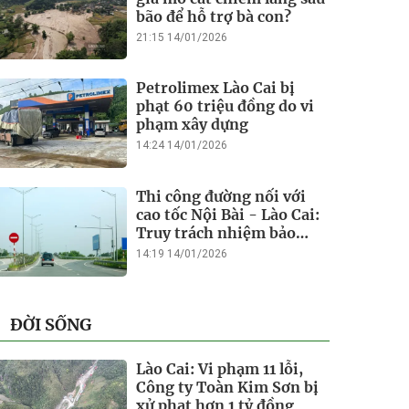
bão để hỗ trợ bà con?
21:15 14/01/2026
Petrolimex Lào Cai bị
phạt 60 triệu đồng do vi
phạm xây dựng
14:24 14/01/2026
Thi công đường nối với
cao tốc Nội Bài - Lào Cai:
Truy trách nhiệm bảo
lãnh khi Duy Bảo chậm
14:19 14/01/2026
tiến độ?
ĐỜI SỐNG
Lào Cai: Vi phạm 11 lỗi,
Công ty Toàn Kim Sơn bị
xử phạt hơn 1 tỷ đồng