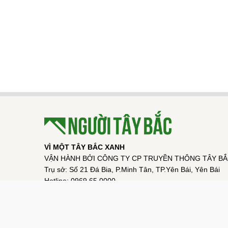
VÌ MỘT TÂY BẮC XANH
VẬN HÀNH BỞI CÔNG TY CP TRUYỀN THÔNG TÂY B
Trụ sở: Số 21 Đá Bia, P.Minh Tân, TP.Yên Bái, Yên Bái
Hotline: 0969.65.0000
Email: taybac247@gmail.com
Chịu trách nhiệm nội dung: Lê Thị Thảo Anh
Giấy phép số 03/GP-STTTT do Sở Thông tin và Truyền t