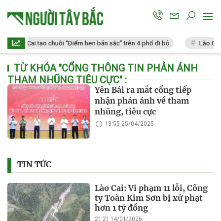
Lào Cai tạo chuỗi “Điểm hẹn bản sắc” trên 4 phố đi bộ
Lào Cai: 
TỪ KHÓA "
CỔNG THÔNG TIN PHẢN ÁNH
THAM NHŨNG TIÊU CỰC
" :
Yên Bái ra mắt cổng tiếp
nhận phản ánh về tham
nhũng, tiêu cực
13:55 25/04/2025
TIN TỨC
Lào Cai: Vi phạm 11 lỗi, Công
ty Toàn Kim Sơn bị xử phạt
hơn 1 tỷ đồng
21:21 14/01/2026