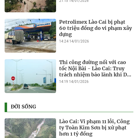
21:15 14/01/2026
Petrolimex Lào Cai bị phạt
60 triệu đồng do vi phạm xây
dựng
14:24 14/01/2026
Thi công đường nối với cao
tốc Nội Bài - Lào Cai: Truy
trách nhiệm bảo lãnh khi Duy
Bảo chậm tiến độ?
14:19 14/01/2026
ĐỜI SỐNG
Lào Cai: Vi phạm 11 lỗi, Công
ty Toàn Kim Sơn bị xử phạt
hơn 1 tỷ đồng