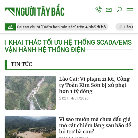
Lào Cai tạo chuỗi “Điểm hẹn bản sắc” trên 4 phố đi bộ
Lào Cai:
KHAI THÁC TỐI ƯU HỆ THỐNG SCADA/EMS
VẬN HÀNH HỆ THỐNG ĐIỆN
TIN TỨC
Lào Cai: Vi phạm 11 lỗi, Công
ty Toàn Kim Sơn bị xử phạt
hơn 1 tỷ đồng
21:21 14/01/2026
Vì sao muốn mà chưa đấu giá
mỏ cát chiếm làng sau bão để
hỗ trợ bà con?