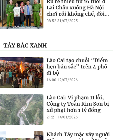
Rủ rê thiếu nữ 16 tuổi ở
Lai Châu xuống Hà Nội
chơi rồi khống chế, đòi
tiền chuộc
08:52 31/07/2025
TÂY BẮC XANH
Lào Cai tạo chuỗi “Điểm
hẹn bản sắc” trên 4 phố
đi bộ
16:00 12/07/2026
Lào Cai: Vi phạm 11 lỗi,
Công ty Toàn Kim Sơn bị
xử phạt hơn 1 tỷ đồng
21:21 14/01/2026
Khách Tây mặc váy người