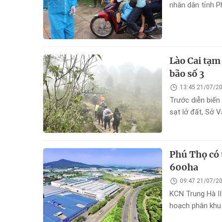
nhân dân tỉnh P
phòng, chống dịc
Lào Cai tạm
bão số 3
13:45 21/07/2
Trước diễn biến
sạt lở đất, Sở V
phương, cơ sở k
núi, các dịch v
khách và người 
Phú Thọ có 
600ha
09:47 21/07/2
KCN Trung Hà II
hoạch phân khu 