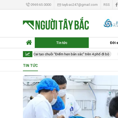
0969.65.0000
taybac247@gmail.com
RSS
Tin tức
Đời 
Lào Cai tạo chuỗi “Điểm hẹn bản sắc” trên 4 phố đi bộ
L
TIN TỨC