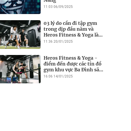
Năng
11:03 06/09/2025
03 lý do cần đi tập gym
trong dịp đầu năm và
Heros Fitness & Yoga là
điểm đến lý tưởng
11:36 20/01/2025
Heros Fitness & Yoga -
điểm đến được các tín đồ
gym khu vực Ba Đình săn
đón
16:06 14/01/2025