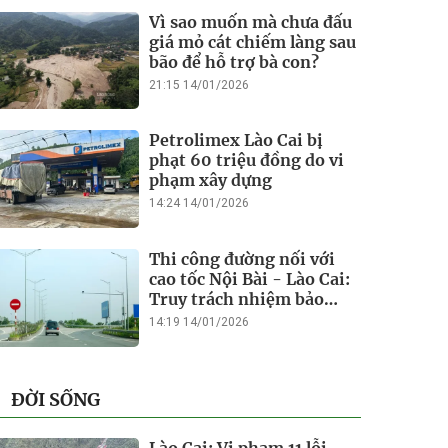
Vì sao muốn mà chưa đấu
giá mỏ cát chiếm làng sau
bão để hỗ trợ bà con?
21:15 14/01/2026
Petrolimex Lào Cai bị
phạt 60 triệu đồng do vi
phạm xây dựng
14:24 14/01/2026
Thi công đường nối với
cao tốc Nội Bài - Lào Cai:
Truy trách nhiệm bảo
lãnh khi Duy Bảo chậm
14:19 14/01/2026
tiến độ?
ĐỜI SỐNG
Lào Cai: Vi phạm 11 lỗi,