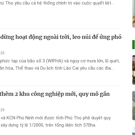
hú Thọ yêu cầu cả hệ thống chính trị vào cuộc quyết liệt
h, không để dịch bùng phát, lây lan ra diện rộng.
 dừng hoạt động ngoài trời, leo núi để ứng phó
025
 phức tạp của bão số 3 (WIPHA) và nguy cơ mưa lớn, lũ quét,
ăn hóa, Thể thao và Du lịch tỉnh Lào Cai yêu cầu các địa
inh doanh du lịch tạm ngừng toàn bộ hoạt động ngoài trời, leo
ụ có nguy cơ mất an toàn, nhằm đảm bảo an toàn cho du
dân.
thêm 2 khu công nghiệp mới, quy mô gần
025
 và KCN Phù Ninh mới được tỉnh Phú Thọ phê duyệt quy
xây dựng tỷ lệ 1/2000, trên tổng diện tích 570ha.