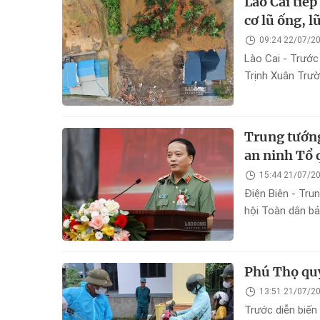
Lào Cai tiế
cơ lũ ống, l
09:24 22/07/2
Lào Cai - Trước
Trịnh Xuân Trườ
thiên tai.
Trung tướn
an ninh Tổ 
15:44 21/07/2
Điện Biên - Tr
hội Toàn dân bả
Phú Thọ quy
13:51 21/07/2
Trước diễn biến 