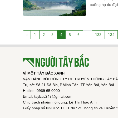
xuống hạ du đạt
‹
1
2
3
4
5
6
...
133
134
VÌ MỘT TÂY BẮC XANH
VẬN HÀNH BỞI CÔNG TY CP TRUYỀN THÔNG TÂY B
Trụ sở: Số 21 Đá Bia, P.Minh Tân, TP.Yên Bái, Yên Bái
Hotline: 0969.65.0000
Email: taybac247@gmail.com
Chịu trách nhiệm nội dung: Lê Thị Thảo Anh
Giấy phép số 03/GP-STTTT do Sở Thông tin và Truyền t