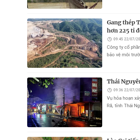
trên xe bị thươn
Gang thép T
hơn 225 tỉ 
09:45 22/07/2
Công ty cổ phần
bảo vệ môi trườn
Thái Nguyên
09:36 22/07/2
Vụ hỏa hoạn xảy
Rã, tỉnh Thái Ng