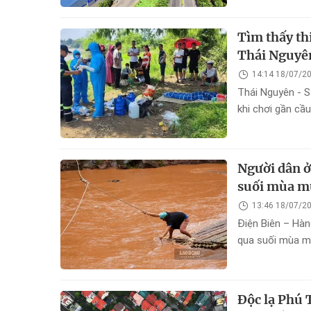
Tìm thấy thi
Thái Nguyê
14:14 18/07/2
Thái Nguyên - Sa
khi chơi gần cầ
Người dân ở
suối mùa m
13:46 18/07/2
Điện Biên – Hàn
qua suối mùa m
Độc lạ Phú 