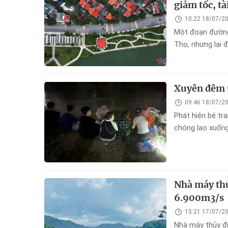
giảm tốc, tà
10:22 18/07/2
Một đoạn đường 
Thọ, nhưng lại 
tài xế khi đi qu
Xuyên đêm t
09:46 18/07/2
Phát hiện bé tr
chóng lao xuống
cận cháu bé đều
Nhà máy thủ
6.900m3/s
15:21 17/07/2
Nhà máy thủy đi