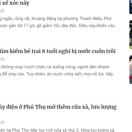
i xế xóc nảy
025
ngắn, rộng rãi, thoáng đãng tại phường Thanh Miếu, Phú
được gắn tới 17 gờ, gồ giảm tốc dày đặc. Điều này khiến các
a đây ai cũng phải ngao ngán.
ìm kiếm bé trai 8 tuổi nghi bị nước cuốn trôi
025
ai không may trượt chân rơi xuống sông, người dân nhanh
 để ứng cứu. Tuy nhiên, do nước chảy xiết, mọi nỗ lực tiếp
 bất thành.
y điện ở Phú Thọ mở thêm cửa xả, lưu lượng
025
ện tại Phú Thọ tiếp tục mở cửa xả thứ 3, tổng lưu lượng xả