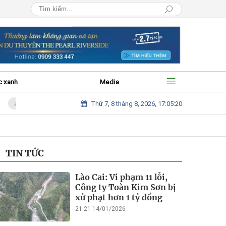
c xanh
Media
Thứ 7, 8 tháng 8, 2026, 17:05:21
Vì sao muốn mà chưa đấu giá mỏ cát chiếm làng sau bão để hỗ trợ bà con?
TIN TỨC
Lào Cai: Vi phạm 11 lỗi,
Công ty Toàn Kim Sơn bị
xử phạt hơn 1 tỷ đồng
21:21 14/01/2026