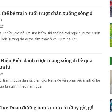
 thể bé trai 7 tuổi trượt chân xuống sông ở
n
025
u nhiều giờ nỗ lực tìm kiếm, thi thể bé trai nghi bị nước cuốn
u Bến Tượng đã được tìm thấy ở khu vực hạ lưu.
 Điện Biên đánh cược mạng sống đi bè qua
ưa lũ
025
g trăm người dân xã biên giới Nậm Kè vẫn phải liều mình đi bè
ưa lũ suốt nhiều năm qua.
Thọ: Đoạn đường hơn 300m có tới 17 gờ, gồ