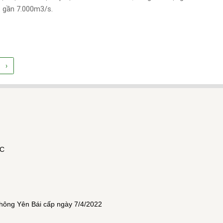
 gần 7.000m3/s.
›
ẮC
hông Yên Bái cấp ngày 7/4/2022