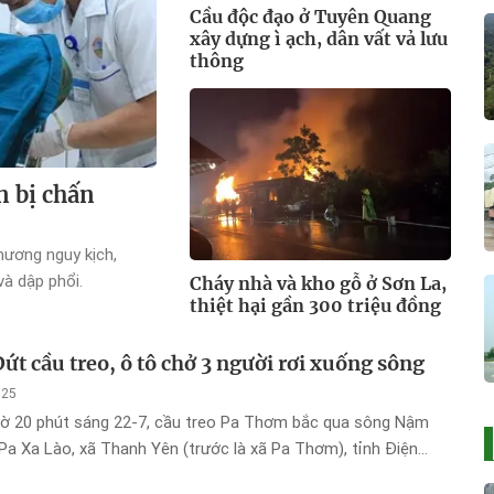
Cầu độc đạo ở Tuyên Quang
xây dựng ì ạch, dân vất vả lưu
thông
n bị chấn
hương nguy kịch,
và dập phổi.
Cháy nhà và kho gỗ ở Sơn La,
thiệt hại gần 300 triệu đồng
ứt cầu treo, ô tô chở 3 người rơi xuống sông
025
iờ 20 phút sáng 22-7, cầu treo Pa Thơm bắc qua sông Nậm
Pa Xa Lào, xã Thanh Yên (trước là xã Pa Thơm), tỉnh Điện
 đứt cáp, khiến một chiếc xe ô tô rơi xuống sông, làm 3 người