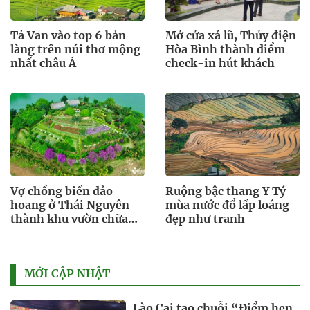
Tả Van vào top 6 bản
Mở cửa xả lũ, Thủy điện
làng trên núi thơ mộng
Hòa Bình thành điểm
nhất châu Á
check-in hút khách
Vợ chồng biến đảo
Ruộng bậc thang Y Tý
hoang ở Thái Nguyên
mùa nước đổ lấp loáng
thành khu vườn chữa
đẹp như tranh
lành thu hút du khách
MỚI CẬP NHẬT
Lào Cai tạo chuỗi “Điểm hẹn