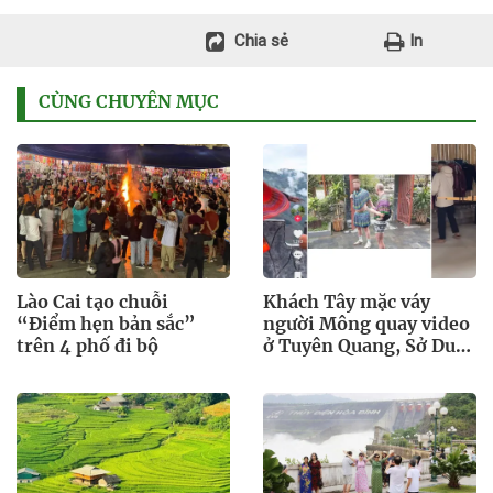
Chia sẻ
In
CÙNG CHUYÊN MỤC
Lào Cai tạo chuỗi
Khách Tây mặc váy
“Điểm hẹn bản sắc”
người Mông quay video
trên 4 phố đi bộ
ở Tuyên Quang, Sở Du
lịch nói gì?