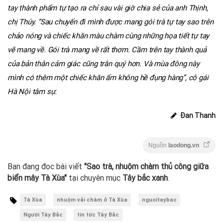
tay thành phẩm tự tạo ra chỉ sau vài giờ chia sẻ của anh Thịnh,
chị Thúy. “Sau chuyến đi mình được mang gói trà tự tay sao trên
chảo nóng và chiếc khăn màu chàm cùng những họa tiết tự tay
vẽ mang về. Gói trà mang về rất thơm. Cầm trên tay thành quả
của bản thân cảm giác cũng trân quý hơn. Và mùa đông này
mình có thêm một chiếc khăn ấm không hề đụng hàng”, cô gái
Hà Nội tâm sự.
Đan Thanh
Nguồn
laodong.vn
Bạn đang đọc bài viết
"Sao trà, nhuộm chàm thủ công giữa
biển mây Tà Xùa"
tại chuyên mục
Tây bắc xanh
.
Tà Xùa
nhuộm vải chàm ở Tà Xùa
nguoitaybac
Người Tây Bắc
tin tức Tây Bắc