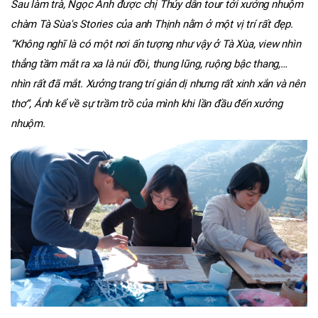
Sau làm trà, Ngọc Ánh được chị Thúy dẫn tour tới xưởng nhuộm
chàm Tà Sùa's Stories của anh Thịnh nằm ở một vị trí rất đẹp.
“Không nghĩ là có một nơi ấn tượng như vậy ở Tà Xùa, view nhìn
thẳng tầm mắt ra xa là núi đồi, thung lũng, ruộng bậc thang,…
nhìn rất đã mắt. Xưởng trang trí giản dị nhưng rất xinh xắn và nên
thơ“, Ánh kể về sự trầm trồ của mình khi lần đầu đến xưởng
nhuộm.