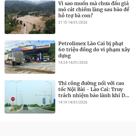
Vì sao muốn mà chưa đấu giá
mỏ cát chiếm làng sau bão để
hỗ trợ bà con?
21:15 14/01/2026
Petrolimex Lào Cai bị phạt
60 triệu đồng do vi phạm xây
dựng
14:24 14/01/2026
Thi công đường nối với cao
tốc Nội Bài - Lào Cai: Truy
trách nhiệm bảo lãnh khi Duy
Bảo chậm tiến độ?
14:19 14/01/2026
ĐỜI SỐNG