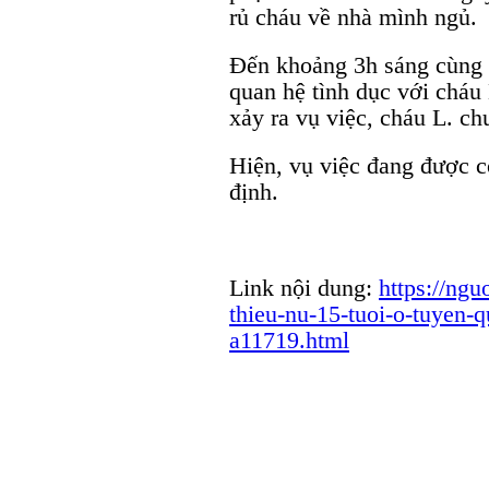
rủ cháu về nhà mình ngủ.
Đến khoảng 3h sáng cùng 
quan hệ tình dục với cháu 
xảy ra vụ việc, cháu L. ch
Hiện, vụ việc đang được c
định.
Link nội dung:
https://ngu
thieu-nu-15-tuoi-o-tuyen-q
a11719.html