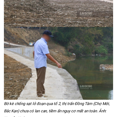
Bờ kè chống sạt lở đoạn qua tổ 2, thị trấn Đồng Tâm (Chợ Mới,
Bắc Kạn) chưa có lan can, tiềm ẩn nguy cơ mất an toàn. Ảnh: