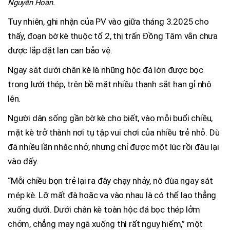
Nguyễn Hoàn.
Tuy nhiên, ghi nhận của PV vào giữa tháng 3.2025 cho
thấy, đoạn bờ kè thuộc tổ 2, thị trấn Đồng Tâm vẫn chưa
được lắp đặt lan can bảo vệ.
Ngay sát dưới chân kè là những hộc đá lớn được bọc
trong lưới thép, trên bề mặt nhiều thanh sắt han gỉ nhô
lên.
Người dân sống gần bờ kè cho biết, vào mỗi buổi chiều,
mặt kè trở thành nơi tụ tập vui chơi của nhiều trẻ nhỏ. Dù
đã nhiều lần nhắc nhở, nhưng chỉ được một lúc rồi đâu lại
vào đấy.
“Mỗi chiều bọn trẻ lại ra đây chạy nhảy, nô đùa ngay sát
mép kè. Lỡ mất đà hoặc va vào nhau là có thể lao thẳng
xuống dưới. Dưới chân kè toàn hộc đá bọc thép lởm
chởm, chẳng may ngã xuống thì rất nguy hiểm,” một