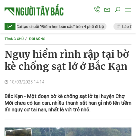
Cai tạo chuỗi “Điểm hẹn bản sắc” trên 4 phố đi bộ
Lào Cai: Vi phạm 
TRANG CHỦ
ĐỜI SỐNG
Nguy hiểm rình rập tại bờ
kè chống sạt lở ở Bắc Kạn
18/03/2025 14:14
Bắc Kạn - Một đoạn bờ kè chống sạt lở tại huyện Chợ
Mới chưa có lan can, nhiều thanh sắt han gỉ nhô lên tiềm
ẩn nguy cơ tai nạn, nhất là với trẻ nhỏ.