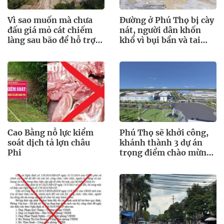
Vì sao muốn mà chưa
Đường ở Phú Thọ bị cày
đấu giá mỏ cát chiếm
nát, người dân khốn
làng sau bão để hỗ trợ
khổ vì bụi bẩn và tai
bà con?
nạn rình rập
Cao Bằng nỗ lực kiểm
Phú Thọ sẽ khởi công,
soát dịch tả lợn châu
khánh thành 3 dự án
Phi
trọng điểm chào mừng
Quốc khánh 2.9