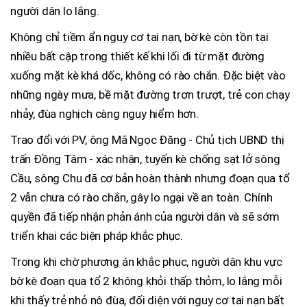
người dân lo lắng.
Không chỉ tiềm ẩn nguy cơ tai nạn, bờ kè còn tồn tại
nhiều bất cập trong thiết kế khi lối đi từ mặt đường
xuống mặt kè khá dốc, không có rào chắn. Đặc biệt vào
những ngày mưa, bề mặt đường trơn trượt, trẻ con chạy
nhảy, đùa nghịch càng nguy hiểm hơn.
Trao đổi với PV, ông Mã Ngọc Đăng - Chủ tịch UBND thị
trấn Đồng Tâm - xác nhận, tuyến kè chống sạt lở sông
Cầu, sông Chu đã cơ bản hoàn thành nhưng đoạn qua tổ
2 vẫn chưa có rào chắn, gây lo ngại về an toàn. Chính
quyền đã tiếp nhận phản ánh của người dân và sẽ sớm
triển khai các biện pháp khắc phục.
Trong khi chờ phương án khắc phục, người dân khu vực
bờ kè đoạn qua tổ 2 không khỏi thấp thỏm, lo lắng mỗi
khi thấy trẻ nhỏ nô đùa, đối diện với nguy cơ tai nạn bất