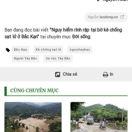
Nguồn
laodong.vn
Bạn đang đọc bài viết
"Nguy hiểm rình rập tại bờ kè chống
sạt lở ở Bắc Kạn"
tại chuyên mục
Đời sống
.
Bắc Kạn
Kè chống sạt lở
nguoitaybac
Người Tây Bắc
tin tức Tây Bắc
Chia sẻ
In
CÙNG CHUYÊN MỤC