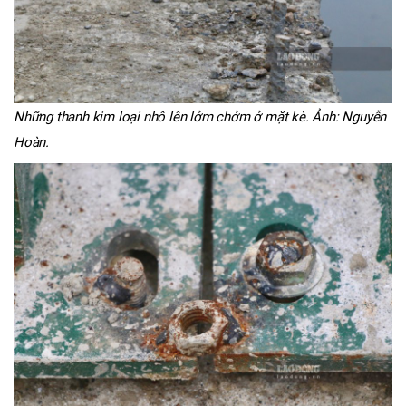
Những thanh kim loại nhô lên lởm chởm ở mặt kè. Ảnh: Nguyễn
Hoàn.