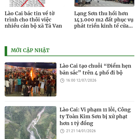
Lào Cai bác tin về tờ
Lạng Sơn thu hồi hơn
trình cho thôi việc
143.000 m2 đất phục vụ
nhiều cán bộ xã Tả Van
phát triển kinh tế cửa
khẩu
MỚI CẬP NHẬT
Lào Cai tạo chuỗi “Điểm hẹn
bản sắc” trên 4 phố đi bộ
16:00 12/07/2026
Lào Cai: Vi phạm 11 lỗi, Công
ty Toàn Kim Sơn bị xử phạt
hơn 1 tỷ đồng
21:21 14/01/2026