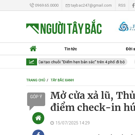
0969.65.0000
taybac247@gmail.com
RSS
Tin tức
Đời 
Lào Cai tạo chuỗi “Điểm hẹn bản sắc” trên 4 phố đi bộ
Là
TRANG CHỦ
TÂY BẮC XANH
Mở cửa xả lũ, Th
GÓP Ý
điểm check-in hú
15/07/2025 14:29