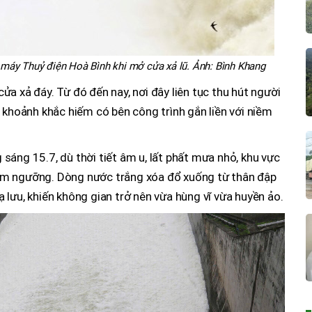
hà máy Thuỷ điện Hoà Bình khi mở cửa xả lũ. Ảnh: Bình Khang
a xả đáy. Từ đó đến nay, nơi đây liên tục thu hút người
 khoảnh khắc hiếm có bên công trình gắn liền với niềm
sáng 15.7, dù thời tiết âm u, lất phất mưa nhỏ, khu vực
êm ngưỡng. Dòng nước trắng xóa đổ xuống từ thân đập
lưu, khiến không gian trở nên vừa hùng vĩ vừa huyền ảo.