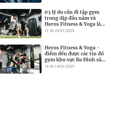
03 lý do cần đi tập gym
trong dịp đầu năm và
Heros Fitness & Yoga là
điểm đến lý tưởng
11:36 20/01/2025
Heros Fitness & Yoga -
điểm đến được các tín đồ
gym khu vực Ba Đình săn
đón
16:06 14/01/2025