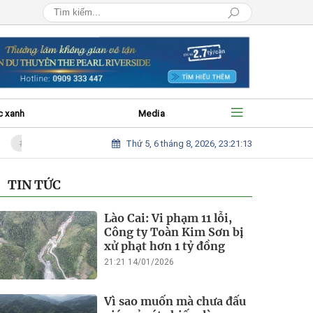
c xanh
Media
Thứ 5, 6 tháng 8, 2026, 23:21:15
Vì sao muốn mà chưa đấu giá mỏ cát chiếm làng sau bão để hỗ trợ bà con?
TIN TỨC
Lào Cai: Vi phạm 11 lỗi,
Công ty Toàn Kim Sơn bị
xử phạt hơn 1 tỷ đồng
21:21 14/01/2026
Vì sao muốn mà chưa đấu