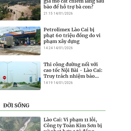
giá mỏ cát chiếm làng sau
bão để hỗ trợ bà con?
21:15 14/01/2026
Petrolimex Lào Cai bị
phạt 60 triệu đồng do vi
phạm xây dựng
14:24 14/01/2026
Thi công đường nối với
cao tốc Nội Bài - Lào Cai:
Truy trách nhiệm bảo
lãnh khi Duy Bảo chậm
14:19 14/01/2026
tiến độ?
ĐỜI SỐNG
Lào Cai: Vi phạm 11 lỗi,
Công ty Toàn Kim Sơn bị