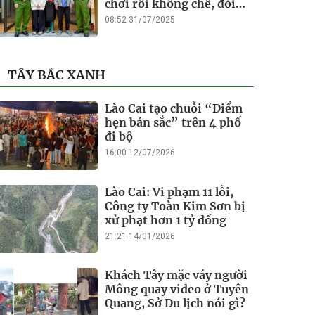
chơi rồi khống chế, đòi
tiền chuộc
08:52 31/07/2025
TÂY BẮC XANH
Lào Cai tạo chuỗi “Điểm
hẹn bản sắc” trên 4 phố
đi bộ
16:00 12/07/2026
Lào Cai: Vi phạm 11 lỗi,
Công ty Toàn Kim Sơn bị
xử phạt hơn 1 tỷ đồng
21:21 14/01/2026
Khách Tây mặc váy người
Mông quay video ở Tuyên
Quang, Sở Du lịch nói gì?