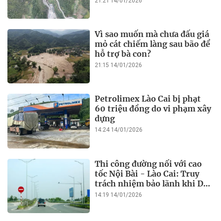
21:21 14/01/2026
Vì sao muốn mà chưa đấu giá
mỏ cát chiếm làng sau bão để
hỗ trợ bà con?
21:15 14/01/2026
Petrolimex Lào Cai bị phạt
60 triệu đồng do vi phạm xây
dựng
14:24 14/01/2026
Thi công đường nối với cao
tốc Nội Bài - Lào Cai: Truy
trách nhiệm bảo lãnh khi Duy
Bảo chậm tiến độ?
14:19 14/01/2026