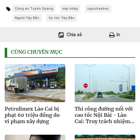
Công an Tuyên Quang
sáp nhập
nguoitaybac
Người Tây Bắc
tin tức Tây Bắc
Chia sẻ
In
CÙNG CHUYÊN MỤC
Petrolimex Lào Cai bị
Thi công đường nối với
phạt 60 triệu đồng do
cao tốc Nội Bài - Lào
vi phạm xây dựng
Cai: Truy trách nhiệm
bảo lãnh khi Duy Bảo
chậm tiến độ?