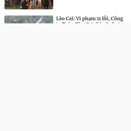
Lào Cai: Vi phạm 11 lỗi, Công
ty Toàn Kim Sơn bị xử phạt
hơn 1 tỷ đồng
21:21 14/01/2026
Khách Tây mặc váy người
Mông quay video ở Tuyên
Quang, Sở Du lịch nói gì?
14:48 06/08/2025
Tả Van vào top 6 bản làng
trên núi thơ mộng nhất châu
Á
08:44 17/07/2025