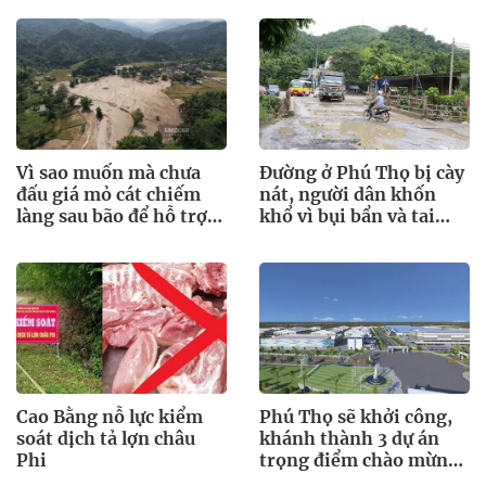
Vì sao muốn mà chưa
Đường ở Phú Thọ bị cày
đấu giá mỏ cát chiếm
nát, người dân khốn
làng sau bão để hỗ trợ
khổ vì bụi bẩn và tai
bà con?
nạn rình rập
Cao Bằng nỗ lực kiểm
Phú Thọ sẽ khởi công,
soát dịch tả lợn châu
khánh thành 3 dự án
Phi
trọng điểm chào mừng
Quốc khánh 2.9