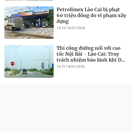
Petrolimex Lào Cai bị phạt
60 triệu đồng do vi phạm xây
dựng
14:24 14/01/2026
Thi công đường nối với cao
tốc Nội Bài - Lào Cai: Truy
trách nhiệm bảo lãnh khi Duy
Bảo chậm tiến độ?
14:19 14/01/2026
ĐỜI SỐNG
Lào Cai: Vi phạm 11 lỗi, Công
ty Toàn Kim Sơn bị xử phạt
hơn 1 tỷ đồng
21:21 14/01/2026